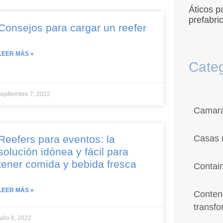
Áticos p
prefabri
Consejos para cargar un reefer
LEER MÁS »
Cate
septiembre 7, 2022
Camaras
Reefers para eventos: la
Casas 
solución idónea y fácil para
tener comida y bebida fresca
Contai
LEER MÁS »
Conten
transf
julio 6, 2022