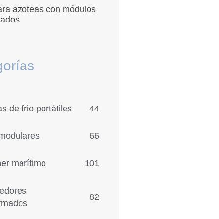
ara azoteas con módulos
cados
gorías
 de frio portátiles
44
modulares
66
ner marítimo
101
edores
82
ormados