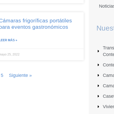
Noticia
Cámaras frigoríficas portátiles
para eventos gastronómicos
Nuest
LEER MÁS »
Tran
Cont
mayo 25, 2022
Cont
5
Siguiente »
Camar
Cama
Case
Vivie