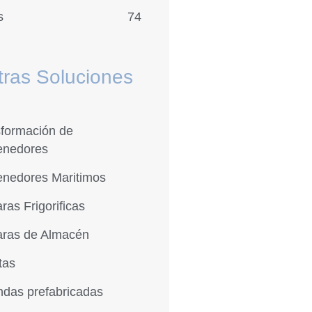
s
74
ras Soluciones
sformación de
enedores
enedores Maritimos
as Frigorificas
ras de Almacén
tas
ndas prefabricadas