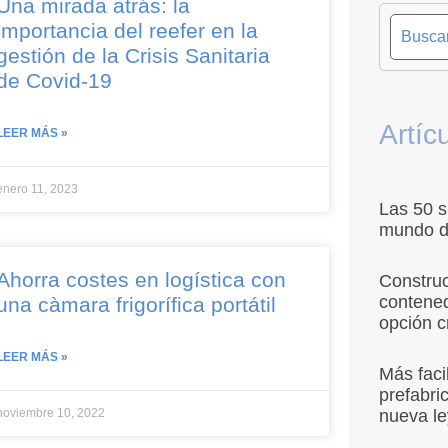
Una mirada atrás: la
importancia del reefer en la
gestión de la Crisis Sanitaria
de Covid-19
Artíc
LEER MÁS »
enero 11, 2023
Las 50 
mundo d
Ahorra costes en logística con
Construc
contene
una càmara frigorífica portátil
opción c
LEER MÁS »
Más faci
prefabri
noviembre 10, 2022
nueva le