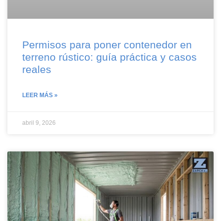
Permisos para poner contenedor en
terreno rústico: guía práctica y casos
reales
LEER MÁS »
abril 9, 2026