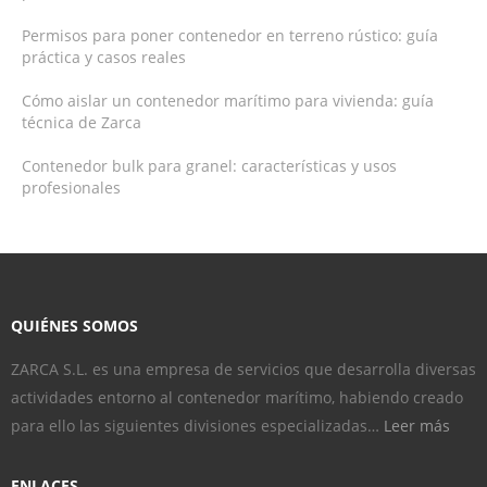
Permisos para poner contenedor en terreno rústico: guía
práctica y casos reales
Cómo aislar un contenedor marítimo para vivienda: guía
técnica de Zarca
Contenedor bulk para granel: características y usos
profesionales
QUIÉNES SOMOS
ZARCA S.L. es una empresa de servicios que desarrolla diversas
actividades entorno al contenedor marítimo, habiendo creado
para ello las siguientes divisiones especializadas…
Leer más
ENLACES