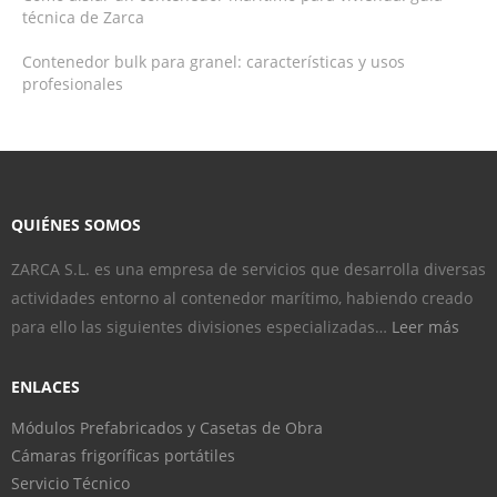
técnica de Zarca
Contenedor bulk para granel: características y usos
profesionales
QUIÉNES SOMOS
ZARCA S.L. es una empresa de servicios que desarrolla diversas
actividades entorno al contenedor marítimo, habiendo creado
para ello las siguientes divisiones especializadas…
Leer más
ENLACES
Módulos Prefabricados y Casetas de Obra
Cámaras frigoríficas portátiles
Servicio Técnico