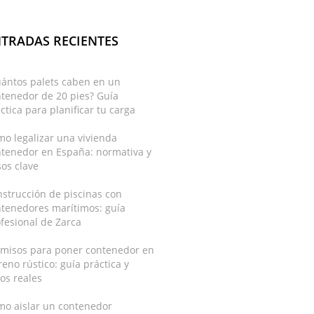
TRADAS RECIENTES
uántos palets caben en un
tenedor de 20 pies? Guía
ctica para planificar tu carga
o legalizar una vivienda
ntenedor en España: normativa y
os clave
strucción de piscinas con
ntenedores marítimos: guía
fesional de Zarca
rmisos para poner contenedor en
reno rústico: guía práctica y
os reales
mo aislar un contenedor