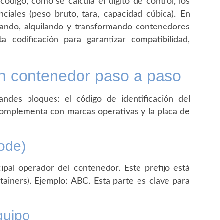
código, cómo se calcula el dígito de control, los
ciales (peso bruto, tara, capacidad cúbica). En
rando, alquilando y transformando contenedores
a codificación para garantizar compatibilidad,
un contenedor paso a paso
andes bloques: el código de identificación del
complementa con marcas operativas y la placa de
code)
cipal operador del contenedor. Este prefijo está
tainers). Ejemplo: ABC. Esta parte es clave para
quipo