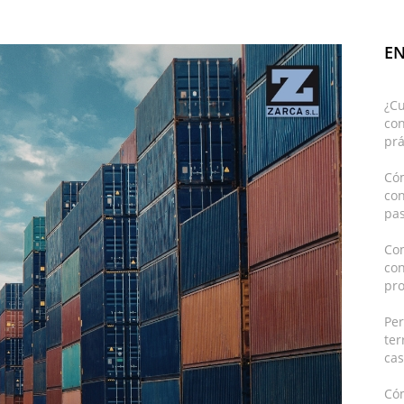
EN
¿C
con
prá
Cóm
co
pas
Con
co
pro
Pe
ter
cas
Có