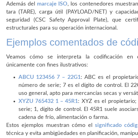
Además del
marcaje ISO
, los contenedores muestr
tara (TARE), carga útil (PAYLOAD/NET) y capacida
seguridad (CSC Safety Approval Plate), que certi
estructurales para su operación internacional.
Ejemplos comentados de cód
Veamos cómo se interpreta la codificación en ca
únicamente con fines ilustrativos:
ABCU 123456 7 – 22G1
: ABC es el propietar
número de serie; 7 es el dígito de control. El 
uso general, apto para mercancías secas y versát
XYZU 765432 1 – 45R1
: XYZ es el propietari
serie; 1, dígito de control. El 45R1 suele asocia
cadena de frío, alimentación o farma.
Estos ejemplos muestran cómo el
significado códi
técnica y evita ambigüedades en planificación, manipu