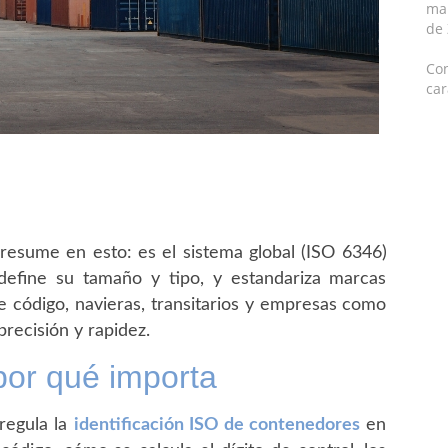
mar
de
Con
car
resume en esto: es el sistema global (ISO 6346)
define su tamaño y tipo, y estandariza marcas
e código, navieras, transitarios y empresas como
recisión y rapidez.
por qué importa
regula la
identificación ISO de contenedores
en