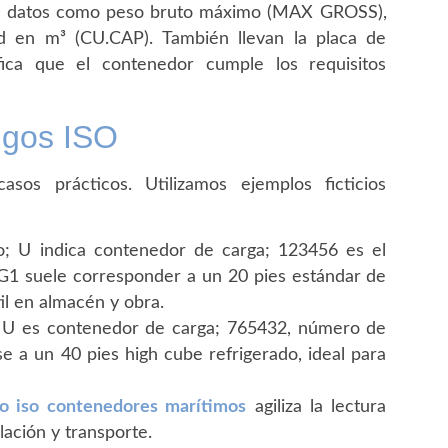
an datos como peso bruto máximo (MAX GROSS),
d en m³ (CU.CAP). También llevan la placa de
fica que el contenedor cumple los requisitos
igos ISO
sos prácticos. Utilizamos ejemplos ficticios
io; U indica contenedor de carga; 123456 es el
22G1 suele corresponder a un 20 pies estándar de
il en almacén y obra.
o; U es contenedor de carga; 765432, número de
rse a un 40 pies high cube refrigerado, ideal para
go iso contenedores marítimos
agiliza la lectura
lación y transporte.