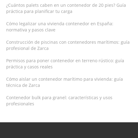
¿Cuántos palets caben en un contenedor de 20 pies? Guía
práctica para planificar tu carga
Cómo legalizar una vivienda contenedor en España:
normativa y pasos clave
Construcción de piscinas con contenedores marítimos: guía
profesional de Zarca
Permisos para poner contenedor en terreno rústico: guía
práctica y casos reales
Cómo aislar un contenedor marítimo para vivienda: guía
técnica de Zarca
Contenedor bulk para granel: características y usos
profesionales