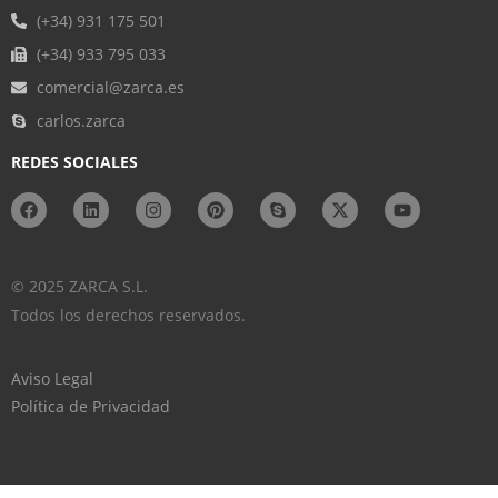
(+34) 931 175 501
(+34) 933 795 033
comercial@zarca.es
carlos.zarca
REDES SOCIALES
© 2025 ZARCA S.L.
Todos los derechos reservados.
Aviso Legal
Política de Privacidad