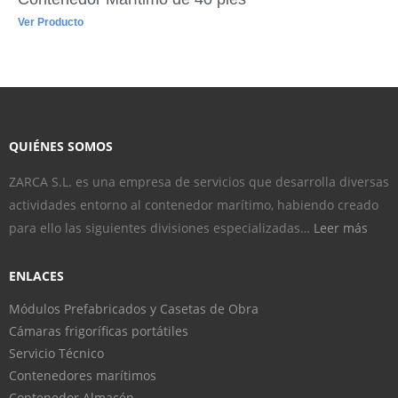
Ver Producto
QUIÉNES SOMOS
ZARCA S.L. es una empresa de servicios que desarrolla diversas
actividades entorno al contenedor marítimo, habiendo creado
para ello las siguientes divisiones especializadas…
Leer más
ENLACES
Módulos Prefabricados y Casetas de Obra
Cámaras frigoríficas portátiles
Servicio Técnico
Contenedores marítimos
Contenedor Almacén