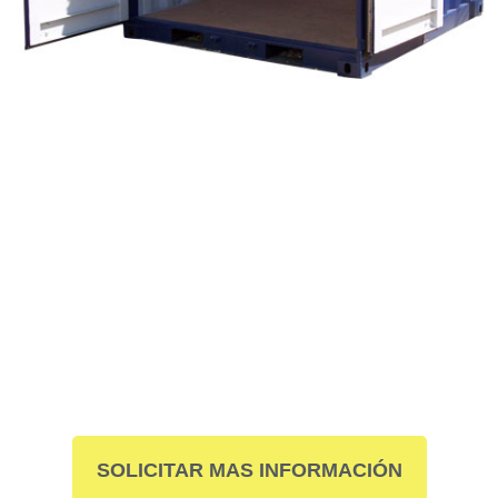
Cuéntanos qué
necesitas y te
preparamos hoy mismo
una propuesta a medida.
SOLICITAR MAS INFORMACIÓN