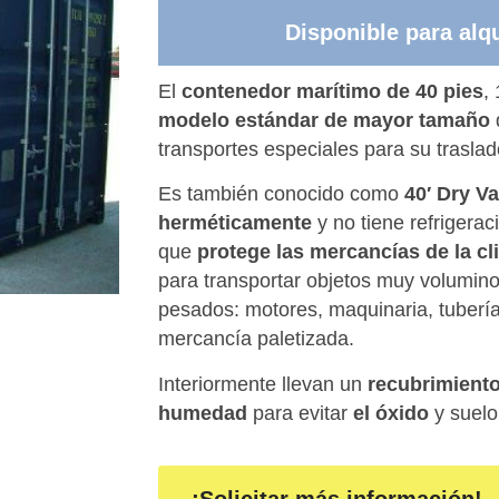
Disponible para alqu
El
contenedor marítimo de 40 pies
,
modelo
estándar de mayor tamaño
transportes especiales para su traslad
Es también conocido como
40′ Dry V
herméticamente
y no tiene refrigeraci
que
protege las mercancías de la cl
para transportar objetos muy volumino
pesados: motores, maquinaria, tubería
mercancía paletizada.
Interiormente llevan un
recubrimiento
humedad
para evitar
el óxido
y suel