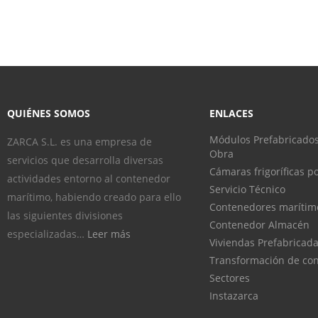
QUIÉNES SOMOS
ENLACES
Módulos Prefabricados
ZARCA S.L. es una empresa de
Obra
servicios que desarrolla diversas
Cámaras frigoríficas po
actividades entorno al contenedor
Servicio Técnico
marítimo, habiendo creado para ello
Contenedores marítim
las siguientes divisiones
Contenedor Almacén
especializadas…
Leer más
Viviendas Prefabricad
Transformación de co
Sectores
Instazarca