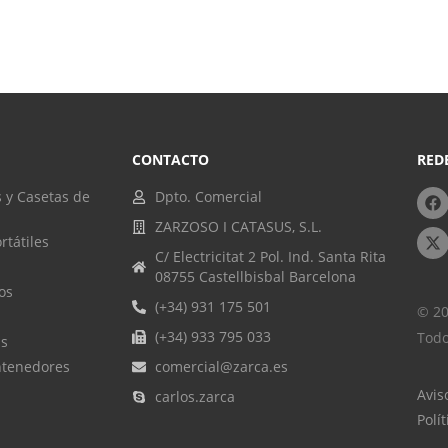
CONTACTO
RED
 y Casetas de
Dpto. Comercial
ZARZOSO I CATASUS, S.L.
rtátiles
C/ Electricitat 2 Pol. Ind. Santa Rita
08755 Castellbisbal Barcelona
os
(+34) 931 175 501
© 20
(+34) 933 795 033
Todo
as
ntenedores
comercial@zarca.es
Avis
carlos.zarca
Polí