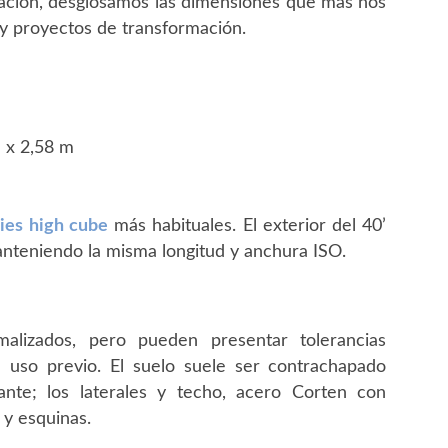
uación, desglosamos las dimensiones que más nos
s y proyectos de transformación.
m x 2,58 m
ies high cube
más habituales. El exterior del 40’
manteniendo la misma longitud y anchura ISO.
malizados, pero pueden presentar tolerancias
el uso previo. El suelo suele ser contrachapado
ante; los laterales y techo, acero Corten con
 y esquinas.