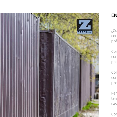
EN
¿C
con
prá
Cóm
co
pas
Con
co
pro
Pe
ter
cas
Có