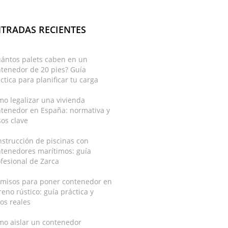
TRADAS RECIENTES
uántos palets caben en un
tenedor de 20 pies? Guía
ctica para planificar tu carga
o legalizar una vivienda
ntenedor en España: normativa y
os clave
strucción de piscinas con
ntenedores marítimos: guía
fesional de Zarca
rmisos para poner contenedor en
reno rústico: guía práctica y
os reales
mo aislar un contenedor