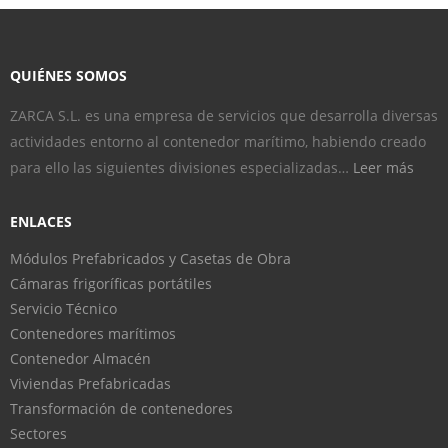
QUIÉNES SOMOS
ZARCA S.L. es una empresa de servicios que desarrolla diversas
actividades entorno al contenedor marítimo, habiendo creado
para ello las siguientes divisiones especializadas…
Leer más
ENLACES
Módulos Prefabricados y Casetas de Obra
Cámaras frigoríficas portátiles
Servicio Técnico
Contenedores marítimos
Contenedor Almacén
Viviendas Prefabricadas
Transformación de contenedores
Sectores