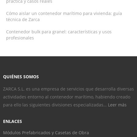
práctica y casos reales
Cómo aislar un contenedor marítimo para vivienda: guía
técnica de Zarca
Contenedor bulk para granel: características y usos
profesionales
QUIÉNES SOMOS
ZARCA S.L. es una empresa de servicios que desarrolla diversas
actividades entorno al contenedor marítimo, habiendo creado
para ello las siguientes divisiones especializadas…
Leer más
ENLACES
Módulos Prefabricados y Casetas de Obra