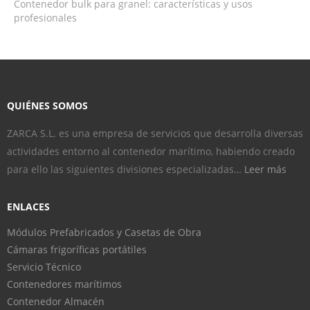
Contenedor bulk para granel: características y usos
profesionales
QUIÉNES SOMOS
ZARCA S.L. es una empresa de servicios que desarrolla diversas
actividades entorno al contenedor marítimo, habiendo creado
para ello las siguientes divisiones especializadas…
Leer más
ENLACES
Módulos Prefabricados y Casetas de Obra
Cámaras frigoríficas portátiles
Servicio Técnico
Contenedores marítimos
Contenedor Almacén