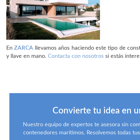
En
ZARCA
llevamos años haciendo este tipo de constr
y llave en mano.
Contacta con nosotros
si estás inter
Convierte tu idea en u
Nuestro equipo de expertos te asesora sin co
contenedores marítimos. Resolvemos todas tus d