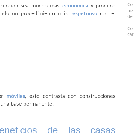
Có
nstrucción sea mucho más
económica
y produce
mar
siendo un procedimiento más
respetuoso
con el
de
Con
car
ser
móviles
, esto contrasta con construcciones
re una base permanente.
neficios de las casas