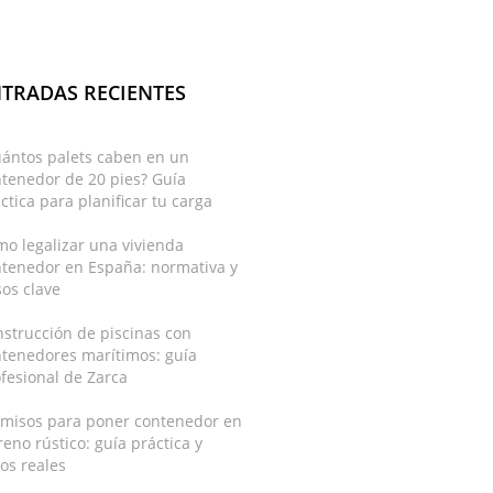
TRADAS RECIENTES
uántos palets caben en un
tenedor de 20 pies? Guía
ctica para planificar tu carga
o legalizar una vivienda
ntenedor en España: normativa y
os clave
strucción de piscinas con
ntenedores marítimos: guía
fesional de Zarca
rmisos para poner contenedor en
reno rústico: guía práctica y
os reales