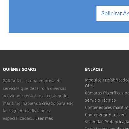
Solicitar A
QUIÉNES SOMOS
ENLACES
Módulos Prefabricados
ZARCA S.L. es una empresa de
Obra
servicios que desarrolla diversas
Cámaras frigoríficas po
actividades entorno al contenedor
Servicio Técnico
marítimo, habiendo creado para ello
Contenedores marítim
las siguientes divisiones
Contenedor Almacén
especializadas…
Leer más
Viviendas Prefabricad
Transformación de co