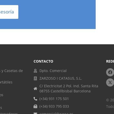
sesoría
CONTACTO
RED
 y Casetas de
Dpto. Comercial
ZARZOSO I CATASUS, S.L.
rtátiles
C/ Electricitat 2 Pol. Ind. Santa Rita
08755 Castellbisbal Barcelona
os
(+34) 931 175 501
© 20
(+34) 933 795 033
Todo
as
ntenedores
comercial@zarca.es