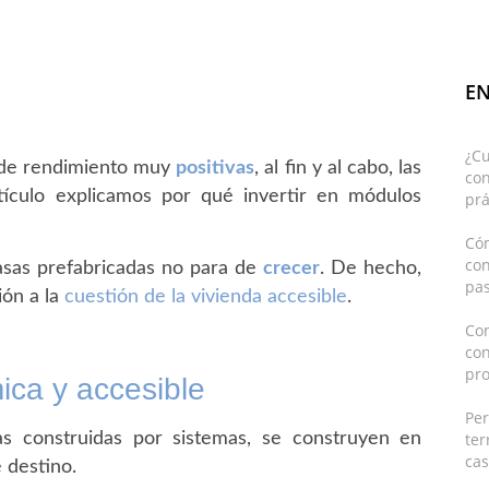
EN
¿C
s de rendimiento muy
positivas
, al fin y al cabo, las
con
rtículo explicamos por qué invertir en módulos
prá
Cóm
co
asas prefabricadas no para de
crecer
. De hecho,
pas
ión a la
cuestión de la vivienda accesible
.
Con
co
pro
ica y accesible
Pe
ter
as construidas por sistemas, se construyen en
cas
 destino.