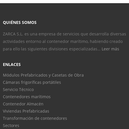
QUIÉNES SOMOS
ZARCA S.L. es una empresa de servicios que desarrolla diversas
actividades entorno al contenedor marítimo, habiendo creado
para ello las siguientes divisiones especializadas…
Leer más
ENLACES
Módulos Prefabricados y Casetas de Obra
Cámaras frigoríficas portátiles
Servicio Técnico
Contenedores marítimos
Contenedor Almacén
Viviendas Prefabricadas
Transformación de contenedores
Sectores