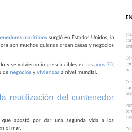
EN
¿C
ntenedores marítimos
surgió en Estados Unidos, la
con
Ahora son muchos quienes crean casas y negocios
prá
Cóm
co
o y se volvieron imprescindibles en los
años 70
,
pas
o de
negocios
y
viviendas
a nivel mundial.
Con
co
pro
la reutilización del contenedor
Pe
ter
cas
 que apostó por dar una segunda vida a los
n el mar.
Có