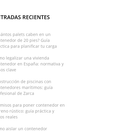
TRADAS RECIENTES
uántos palets caben en un
tenedor de 20 pies? Guía
ctica para planificar tu carga
o legalizar una vivienda
ntenedor en España: normativa y
os clave
strucción de piscinas con
ntenedores marítimos: guía
fesional de Zarca
rmisos para poner contenedor en
reno rústico: guía práctica y
os reales
mo aislar un contenedor