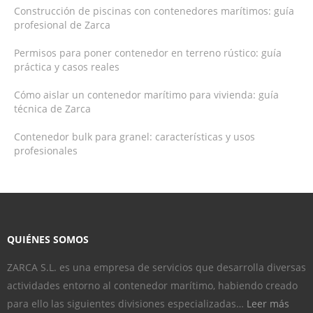
Construcción de piscinas con contenedores marítimos: guía
profesional de Zarca
Permisos para poner contenedor en terreno rústico: guía
práctica y casos reales
Cómo aislar un contenedor marítimo para vivienda: guía
técnica de Zarca
Contenedor bulk para granel: características y usos
profesionales
QUIÉNES SOMOS
ZARCA S.L. es una empresa de servicios que desarrolla diversas
actividades entorno al contenedor marítimo, habiendo creado
para ello las siguientes divisiones especializadas…
Leer más