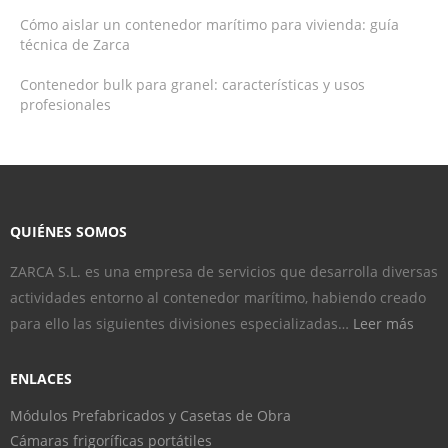
Cómo aislar un contenedor marítimo para vivienda: guía
técnica de Zarca
Contenedor bulk para granel: características y usos
profesionales
QUIÉNES SOMOS
ZARCA S.L. es una empresa de servicios que desarrolla diversas
actividades entorno al contenedor marítimo, habiendo creado
para ello las siguientes divisiones especializadas…
Leer más
ENLACES
Módulos Prefabricados y Casetas de Obra
Cámaras frigoríficas portátiles