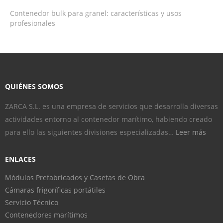
Contenedor bulk para granel: características y usos
profesionales
QUIÉNES SOMOS
ZARCA S.L. es una empresa de servicios que desarrolla diversas
actividades entorno al contenedor marítimo, habiendo creado
para ello las siguientes divisiones especializadas…
Leer más
ENLACES
Módulos Prefabricados y Casetas de Obra
Cámaras frigoríficas portátiles
Servicio Técnico
Contenedores marítimos