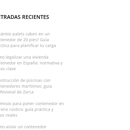
TRADAS RECIENTES
uántos palets caben en un
tenedor de 20 pies? Guía
ctica para planificar tu carga
o legalizar una vivienda
ntenedor en España: normativa y
os clave
strucción de piscinas con
ntenedores marítimos: guía
fesional de Zarca
rmisos para poner contenedor en
reno rústico: guía práctica y
os reales
mo aislar un contenedor