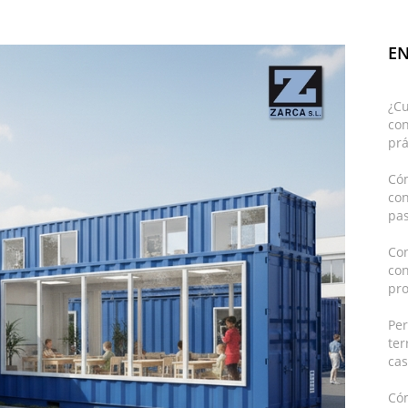
EN
¿C
con
prá
Cóm
co
pas
Con
co
pro
Pe
ter
cas
Có