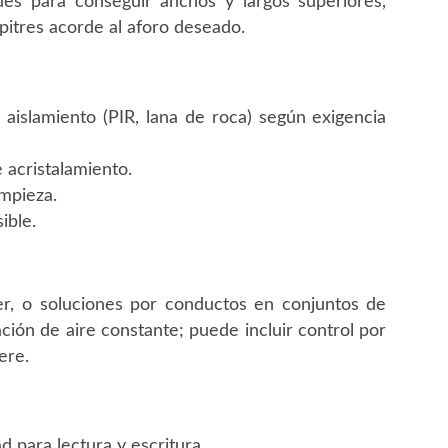
ades para conseguir anchos y largos superiores,
itres acorde al aforo deseado.
aislamiento (PIR, lana de roca) según exigencia
 acristalamiento.
impieza.
ible.
ter, o soluciones por conductos en conjuntos de
ión de aire constante; puede incluir control por
ere.
d para lectura y escritura.