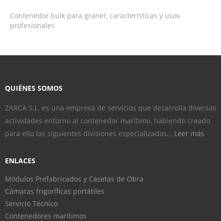
Contenedor bulk para granel: características y usos
profesionales
QUIÉNES SOMOS
ZARCA S.L. es una empresa de servicios que desarrolla diversas
actividades entorno al contenedor marítimo, habiendo creado
para ello las siguientes divisiones especializadas…
Leer más
ENLACES
Módulos Prefabricados y Casetas de Obra
Cámaras frigoríficas portátiles
Servicio Técnico
Contenedores marítimos