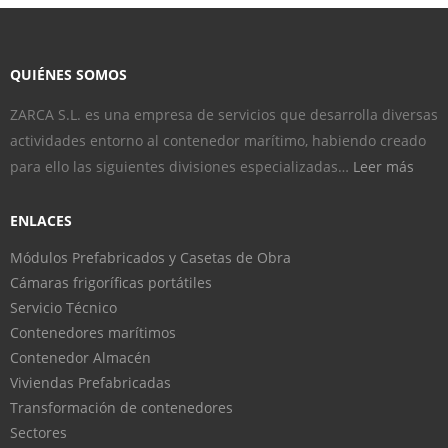
QUIÉNES SOMOS
ZARCA S.L. es una empresa de servicios que desarrolla diversas
actividades entorno al contenedor marítimo, habiendo creado
para ello las siguientes divisiones especializadas…
Leer más
ENLACES
Módulos Prefabricados y Casetas de Obra
Cámaras frigoríficas portátiles
Servicio Técnico
Contenedores marítimos
Contenedor Almacén
Viviendas Prefabricadas
Transformación de contenedores
Sectores