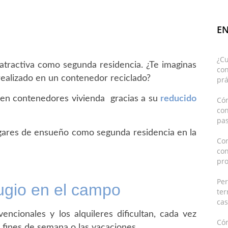
EN
¿C
atractiva como segunda residencia. ¿Te imaginas
con
ealizado en un contenedor reciclado?
prá
 en contenedores vivienda gracias a su
reducido
Cóm
co
pas
gares de ensueño como segunda residencia en la
Con
co
pro
Pe
ugio en el campo
ter
cas
ncionales y los alquileres dificultan, cada vez
Có
s fines de semana o las vacaciones.