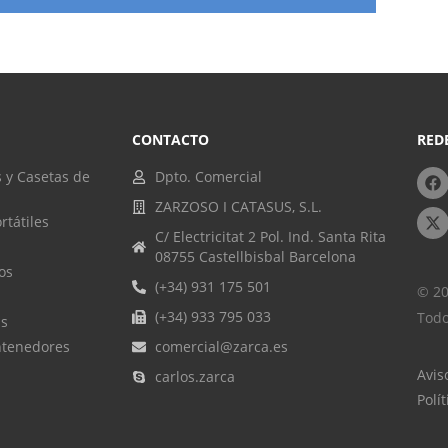
CONTACTO
RED
 y Casetas de
Dpto. Comercial
ZARZOSO I CATASUS, S.L.
rtátiles
C/ Electricitat 2 Pol. Ind. Santa Rita
08755 Castellbisbal Barcelona
os
(+34) 931 175 501
© 20
(+34) 933 795 033
Todo
as
ntenedores
comercial@zarca.es
Avis
carlos.zarca
Polí