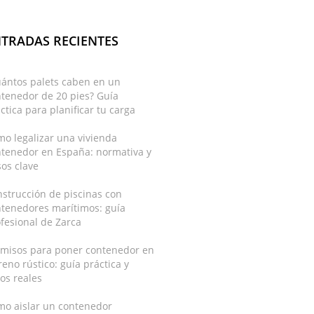
TRADAS RECIENTES
uántos palets caben en un
tenedor de 20 pies? Guía
ctica para planificar tu carga
o legalizar una vivienda
ntenedor en España: normativa y
os clave
strucción de piscinas con
ntenedores marítimos: guía
fesional de Zarca
rmisos para poner contenedor en
reno rústico: guía práctica y
os reales
mo aislar un contenedor