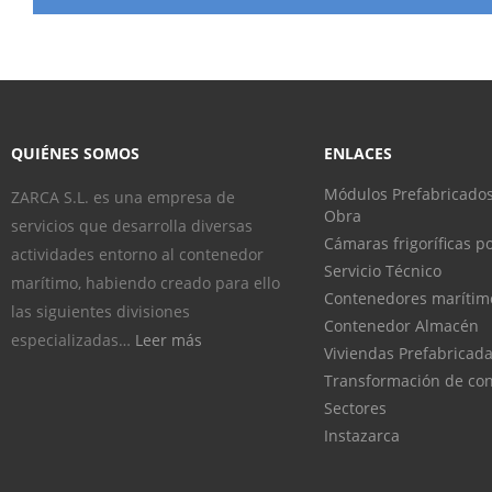
QUIÉNES SOMOS
ENLACES
Módulos Prefabricados
ZARCA S.L. es una empresa de
Obra
servicios que desarrolla diversas
Cámaras frigoríficas po
actividades entorno al contenedor
Servicio Técnico
marítimo, habiendo creado para ello
Contenedores marítim
las siguientes divisiones
Contenedor Almacén
especializadas…
Leer más
Viviendas Prefabricad
Transformación de co
Sectores
Instazarca