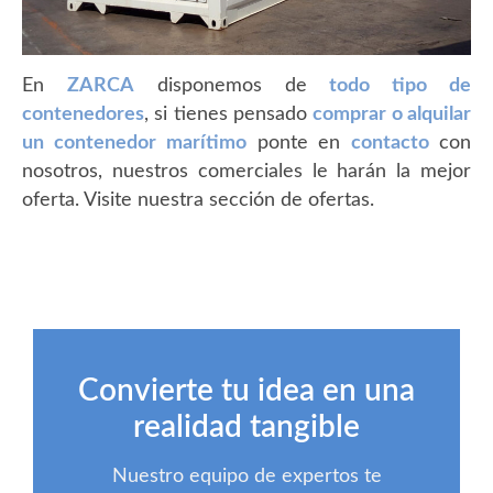
En
ZARCA
disponemos de
todo tipo de
contenedores
, si tienes pensado
comprar o alquilar
un contenedor marítimo
ponte en
contacto
con
nosotros, nuestros comerciales le harán la mejor
oferta. Visite nuestra sección de ofertas.
Convierte tu idea en una
realidad tangible
Nuestro equipo de expertos te