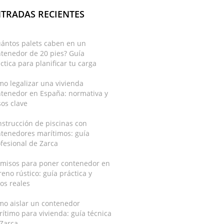
TRADAS RECIENTES
uántos palets caben en un
tenedor de 20 pies? Guía
ctica para planificar tu carga
o legalizar una vivienda
ntenedor en España: normativa y
os clave
strucción de piscinas con
ntenedores marítimos: guía
fesional de Zarca
rmisos para poner contenedor en
reno rústico: guía práctica y
os reales
mo aislar un contenedor
ítimo para vivienda: guía técnica
 Zarca