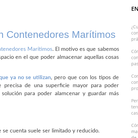
EN
¿C
en Contenedores Marítimos
con
prá
tenedores Marítimos
. El motivo es que sabemos
Cóm
spacio en el que poder almacenar aquellas cosas
co
pas
Con
ue ya no se utilizan
, pero que con los tipos de
co
se precisa de una superficie mayor para poder
pro
a solución para poder alamcenar y guardar más
Pe
ter
cas
Có
e se cuenta suele ser limitado y reducido.
mar
de