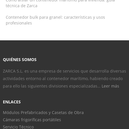
técnica de Zarca
Contenedor bulk para granel: características y usos
profesionales
QUIÉNES SOMOS
ZARCA S.L. es una empresa de servicios que desarrolla diversas
actividades entorno al contenedor marítimo, habiendo creado
para ello las siguientes divisiones especializadas…
Leer más
ENLACES
Módulos Prefabricados y Casetas de Obra
Cámaras frigoríficas portátiles
Servicio Técnico